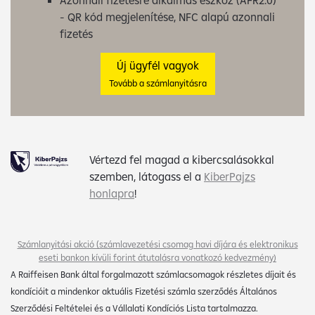
- QR kód megjelenítése, NFC alapú azonnali
fizetés
Új ügyfél vagyok
Tovább a számlanyitásra
Vértezd fel magad a kibercsalásokkal
szemben, látogass el a
KiberPajzs
honlapra
!
Számlanyitási akció (számlavezetési csomag havi díjára és elektronikus
eseti bankon kívüli forint átutalásra vonatkozó kedvezmény)
A Raiffeisen Bank által forgalmazott számlacsomagok részletes díjait és
kondícióit a mindenkor aktuális Fizetési számla szerződés Általános
Szerződési Feltételei és a Vállalati Kondíciós Lista tartalmazza.