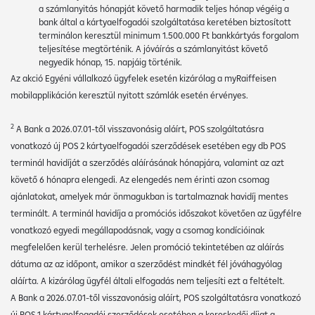
a számlanyitás hónapját követő harmadik teljes hónap végéig a
bank által a kártyaelfogadói szolgáltatása keretében biztosított
terminálon keresztül minimum 1.500.000 Ft bankkártyás forgalom
teljesítése megtörténik. A jóváírás a számlanyitást követő
negyedik hónap, 15. napjáig történik.
Az akció Egyéni vállalkozó ügyfelek esetén kizárólag a myRaiffeisen
mobilapplikáción keresztül nyitott számlák esetén érvényes.
2
A Bank a 2026.07.01-től visszavonásig aláírt, POS szolgáltatásra
vonatkozó új POS 2 kártyaelfogadói szerződések esetében egy db POS
terminál havidíját a szerződés aláírásának hónapjára, valamint az azt
követő 6 hónapra elengedi. Az elengedés nem érinti azon csomag
ajánlatokat, amelyek már önmagukban is tartalmaznak havidíj mentes
terminált. A terminál havidíja a promóciós időszakot követően az ügyfélre
vonatkozó egyedi megállapodásnak, vagy a csomag kondícióinak
megfelelően kerül terhelésre. Jelen promóció tekintetében az aláírás
dátuma az az időpont, amikor a szerződést mindkét fél jóváhagyólag
aláírta. A kizárólag ügyfél általi elfogadás nem teljesíti ezt a feltételt.
A Bank a 2026.07.01-től visszavonásig aláírt, POS szolgáltatásra vonatkozó
új POS 1 kártyaelfogadói szerződések esetében a kereskedői díjat a