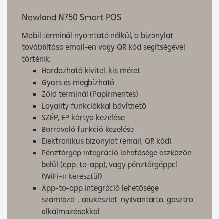
Newland N750 Smart POS
Mobil terminál nyomtató nélkül, a bizonylat
továbbítása email-en vagy QR kód segítségével
történik.
Hordozható kivitel, kis méret
Gyors és megbízható
Zöld terminál (Papírmentes)
Loyality funkciókkal bővíthető
SZÉP, EP kártya kezelése
Borravaló funkció kezelése
Elektronikus bizonylat (email, QR kód)
Pénztárgép integráció lehetősége eszközön
belül (app-to-app), vagy pénztárgéppel
(WiFi-n keresztül)
App-to-app integráció lehetősége
számlázó-, árukészlet-nyilvántartó, gasztro
alkalmazásokkal