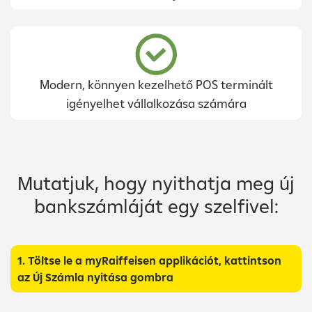
Modern, könnyen kezelhető POS terminált
igényelhet vállalkozása számára
Mutatjuk, hogy nyithatja meg új
bankszámláját egy szelfivel:
1. Töltse le a myRaiffeisen applikációt, kattintson
az Új Számla nyitása gombra