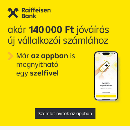
Számlát nyitok az appban