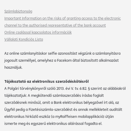
Számlabiztonság
Important Information on the risks of granting access to the electronic
channel to the authorised representative of the bank account
Online csalással kapcsolatos információk
Vállalati Kondíciós Lista
Az online számlanyitáskor selfie azonosítást végzünk a számlanyitásra
jogosult személlyel, amelyhez a Facekom által biztosított alkalmazást
használjuk.
Tájékoztató az elektronikus szerződéskötésről
A Polgári törvénykönyvről szóló 2013. évi V. tv. 6:82. § szerint az alábbiakról
tájékoztatjuk: A megkötendő számlaszerződés írásba foglalt
szerződésnek minősül, amit a Bank elektronikus bélyegzővel írt alá, az
Ügyfél pedig a Fizetésiszámla-szerződést és annak mellékleteit auditált
elektronikus hírközlő eszköz (a myRaiffeisen mobilapplikáció) útján
ismerte meg és egyszerű elektronikus aláírással fogadta el.