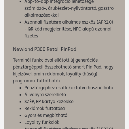
App-to-app integráció lehetősége
számlázó-, árukészlet-nyilvántartó, gasztro
alkalmazásokkal
Azonnali fizetésre alkalmas eszköz (AFR2.0)
- QR kód megjelenítése, NFC alapú azonnali
fizetés
Newland P300 Retail PinPad
Terminál funkcióval ellátott új generációs,
pénztárgéppell összeköthető smart Pin Pad, nagy
kijelzővel, amin reklámok, loyality (hűség)
programok futtathatók
Pénztárgéphez csatlakoztatva használható
Állványra szerelhető
SZÉP, EP kártya kezelése
Reklámok futtatása
Gyors és megbízható
Loyality funkciók
Azonnali fizetésre alkalmas eszköz (AFR2.0)