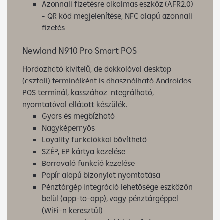
Azonnali fizetésre alkalmas eszköz (AFR2.0)
- QR kód megjelenítése, NFC alapú azonnali
fizetés
Newland N910 Pro Smart POS
Hordozható kivitelű, de dokkolóval desktop
(asztali) terminálként is dhasználható Androidos
POS terminál, kasszához integrálható,
nyomtatóval ellátott készülék.
Gyors és megbízható
Nagyképernyős
Loyality funkciókkal bővíthető
SZÉP, EP kártya kezelése
Borravaló funkció kezelése
Papír alapú bizonylat nyomtatása
Pénztárgép integráció lehetősége eszközön
belül (app-to-app), vagy pénztárgéppel
(WiFi-n keresztül)