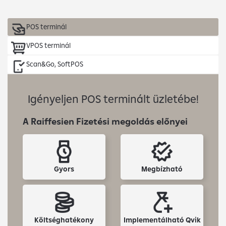
POS terminál
VPOS terminál
Scan&Go, SoftPOS
Igényeljen POS terminált üzletébe!
A Raiffesien Fizetési megoldás előnyei
Gyors
Megbízható
Költséghatékony
Implementálható Qvik