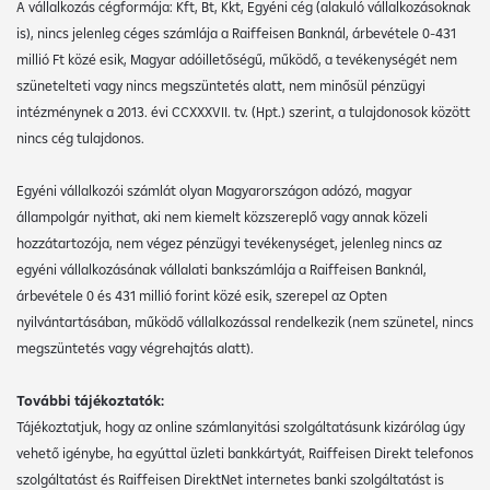
A vállalkozás cégformája: Kft, Bt, Kkt, Egyéni cég (alakuló vállalkozásoknak
is), nincs jelenleg céges számlája a Raiffeisen Banknál, árbevétele 0-431
millió Ft közé esik, Magyar adóilletőségű, működő, a tevékenységét nem
szünetelteti vagy nincs megszüntetés alatt, nem minősül pénzügyi
intézménynek a 2013. évi CCXXXVII. tv. (Hpt.) szerint, a tulajdonosok között
nincs cég tulajdonos.
Egyéni vállalkozói számlát olyan Magyarországon adózó, magyar
állampolgár nyithat, aki nem kiemelt közszereplő vagy annak közeli
hozzátartozója, nem végez pénzügyi tevékenységet, jelenleg nincs az
egyéni vállalkozásának vállalati bankszámlája a Raiffeisen Banknál,
árbevétele 0 és 431 millió forint közé esik, szerepel az Opten
nyilvántartásában, működő vállalkozással rendelkezik (nem szünetel, nincs
megszüntetés vagy végrehajtás alatt).
További tájékoztatók:
Tájékoztatjuk, hogy az online számlanyitási szolgáltatásunk kizárólag úgy
vehető igénybe, ha egyúttal üzleti bankkártyát, Raiffeisen Direkt telefonos
szolgáltatást és Raiffeisen DirektNet internetes banki szolgáltatást is