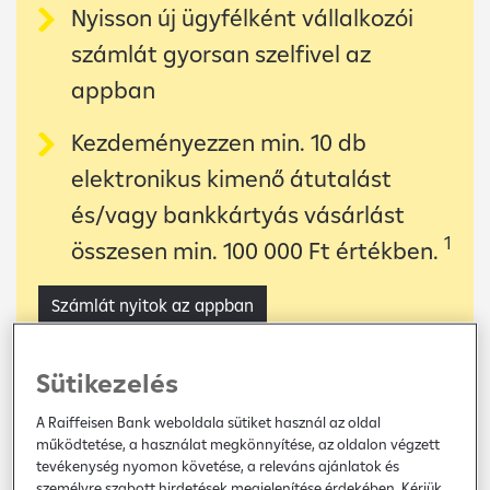
Nyisson új ügyfélként vállalkozói
számlát gyorsan szelfivel az
appban
Kezdeményezzen min. 10 db
elektronikus kimenő átutalást
és/vagy bankkártyás vásárlást
1
összesen min. 100 000 Ft értékben.
Számlát nyitok az appban
Sütikezelés
A Raiffeisen Bank weboldala sütiket használ az oldal
működtetése, a használat megkönnyítése, az oldalon végzett
tevékenység nyomon követése, a releváns ajánlatok és
személyre szabott hirdetések megjelenítése érdekében. Kérjük,