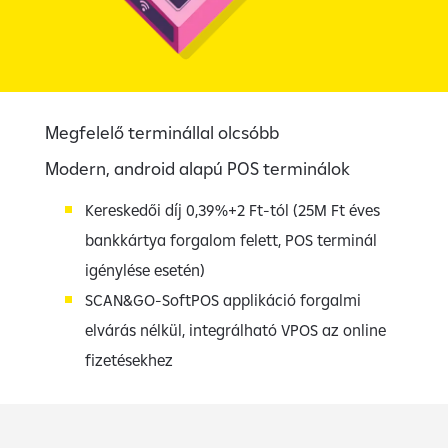
Megfelelő terminállal olcsóbb
Modern, android alapú POS terminálok
Kereskedői díj 0,39%+2 Ft-tól (25M Ft éves
bankkártya forgalom felett, POS terminál
igénylése esetén)
SCAN&GO-SoftPOS applikáció forgalmi
elvárás nélkül, integrálható VPOS az online
fizetésekhez