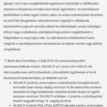
igényel, mert ezen szolgáltatások együttesen biztosítják a vállalkozása
számára a kényelmes és teljes körű távoli ügyintézést. Ha személyesen
bankfiókban is kíván ügyet intézni, akkor az online számlanyitást követően
az első fióki látogatáskor aláíráskartonon rögzítjük a vállalkozás
képviseletére jogosult személy adatait és aláírásképét, amely szükséges
ahhoz, hogy a vállalkozás számlájával kapcsolatos megbízásokat a
fiókjainkban is meg tudjon adni. Az aláíráskarton kitöltéséhez hozza
magával a személyazonosító okmányait és az aláírás-mintát vagy aláírási
címpéldányt.
1
A Bank akció keretében, a 2026.07.01-től visszavonásig aláírt
számlaszerződések esetén, 140.000 Ft-ot ír jóvá a 431 millió Ft-nál
alacsonyabb éves nettó árbevételű, új kisvállalati ügyfeleinek a forint
devizanemű bankszámláján, az alábbiak szerint:
100.000 Ft jóváírás, amennyiben a számlanyitás hónapját követő
harmadik teljes hónap végéig minimum 10 db elektronikus kimenő
átutalást és/vagy bankkártyás vásárlást kezdeményez az ügyfél,
összesen minimum 100.000 Ft értékben. A jóváírás a számlanyitást
követő negyedik hónap, 15. napjáig történik.
40.000 Ft jóváírás POS, VPOS, SoftPOS igénylés esetén, amennyiben