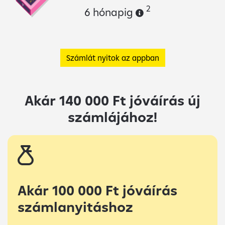
2
4M Ft éves bankk
6 hónapig
Számlát nyitok az appban
Akár 140 000 Ft jóváírás új
számlájához!
Akár 100 000 Ft jóváírás
számlanyitáshoz