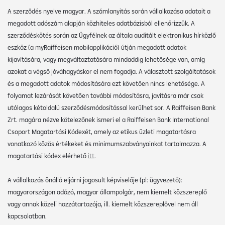
A szerződés nyelve magyar. A számlanyitás során vállalkozása adatait a
megadott adószám alapján közhiteles adatbázisból ellenőrizzük. A
szerződéskötés során az Ügyfélnek az általa auditált elektronikus hírközlő
eszköz (a myRaiffeisen mobilapplikáció) útján megadott adatok
kijavítására, vagy megváltoztatására mindaddig lehetősége van, amíg
azokat a végső jóváhagyáskor el nem fogadja. A választott szolgáltatások
és a megadott adatok módosítására ezt követően nincs lehetősége. A
folyamat lezárását követően további módosításra, javításra már csak
utólagos kétoldalú szerződésmódosítással kerülhet sor. A Raiffeisen Bank
Zrt. magára nézve kötelezőnek ismeri el a Raiffeisen Bank International
Csoport Magatartási Kódexét, amely az etikus üzleti magatartásra
vonatkozó közös értékeket és minimumszabványainkat tartalmazza. A
magatartási kódex elérhető
itt
.
A vállalkozás önálló eljárni jogosult képviselője (pl: ügyvezető):
magyarországon adózó, magyar állampolgár, nem kiemelt közszereplő
vagy annak közeli hozzátartozója, ill. kiemelt közszereplővel nem áll
kapcsolatban.