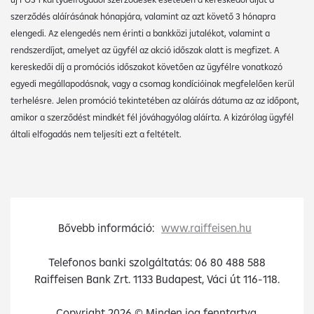
szerződés aláírásának hónapjára, valamint az azt követő 3 hónapra
elengedi. Az elengedés nem érinti a bankközi jutalékot, valamint a
rendszerdíjat, amelyet az ügyfél az akció időszak alatt is megfizet. A
kereskedői díj a promóciós időszakot követően az ügyfélre vonatkozó
egyedi megállapodásnak, vagy a csomag kondícióinak megfelelően kerül
terhelésre. Jelen promóció tekintetében az aláírás dátuma az az időpont,
amikor a szerződést mindkét fél jóváhagyólag aláírta. A kizárólag ügyfél
általi elfogadás nem teljesíti ezt a feltételt.
Bővebb információ:
www.raiffeisen.hu
Telefonos banki szolgáltatás: 06 80 488 588
Raiffeisen Bank Zrt. 1133 Budapest, Váci út 116-118.
Copyright 2026 © Minden jog fenntartva.